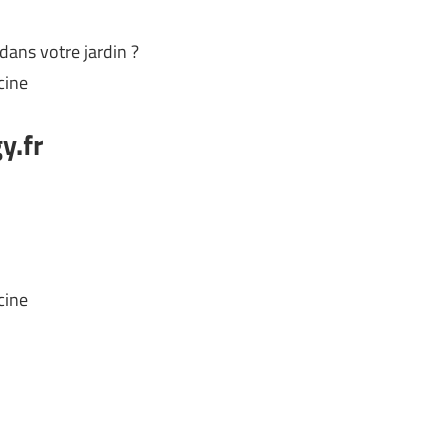
dans votre jardin ?
cine
y.fr
cine